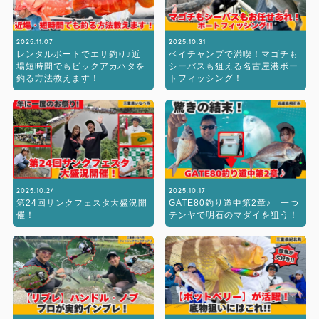
2025.11.07
2025.10.31
レンタルボートでエサ釣り♪近
ベイチャンプで満喫！マゴチも
場短時間でもビックアカハタを
シーバスも狙える名古屋港ボー
釣る方法教えます！
トフィッシング！
2025.10.24
2025.10.17
第24回サンクフェスタ大盛況開
GATE80釣り道中第2章♪ 一つ
催！
テンヤで明石のマダイを狙う！