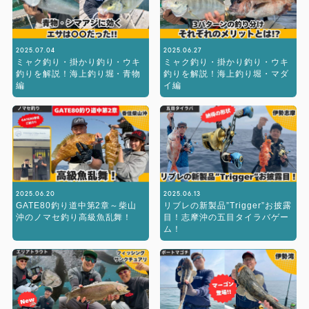
2025.07.04
2025.06.27
ミャク釣り・掛かり釣り・ウキ
ミャク釣り・掛かり釣り・ウキ
釣りを解説！海上釣り堀・青物
釣りを解説！海上釣り堀・マダ
編
イ編
2025.06.20
2025.06.13
GATE80釣り道中第2章～柴山
リブレの新製品”Trigger”お披露
沖のノマセ釣り高級魚乱舞！
目！志摩沖の五目タイラバゲー
ム！