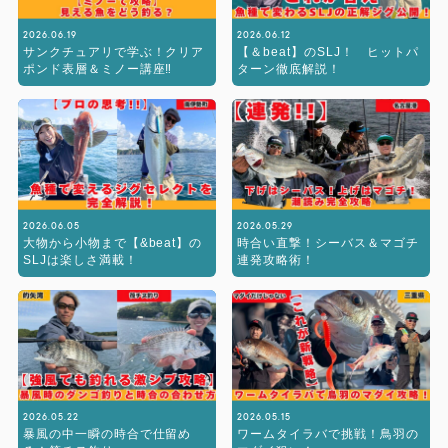
2026.06.19
2026.06.12
サンクチュアリで学ぶ！クリア
【＆beat】のSLJ！ ヒットパ
ポンド表層＆ミノー講座‼︎
ターン徹底解説！
2026.06.05
2026.05.29
大物から小物まで【&beat】の
時合い直撃！シーバス＆マゴチ
SLJは楽しさ満載！
連発攻略術！
2026.05.22
2026.05.15
暴風の中一瞬の時合で仕留め
ワームタイラバで挑戦！鳥羽の