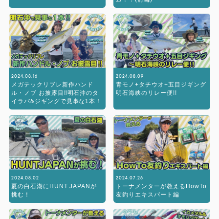
2024.08.16
2024.08.09
メガテックリブレ新作ハンド
青モノ+タチウオ+五目ジギング
ル・ノブ お披露目‼︎明石沖のタ
明石海峡のリレー便!!
イラバ&ジギングで見事な1本！
2024.08.02
2024.07.26
夏の白石湖にHUNT JAPANが
トーナメンターが教えるHowTo
挑む！
友釣りエキスパート編