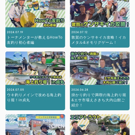
2024.07.19
2024.07.12
トーナメンターが教えるHowTo
敦賀のケンサキイカ攻略！イカ
友釣り初心者編
メタル&オモリグゲーム！
2024.07.05
2024.06.28
ウキ釣りメインで攻める海上釣
掛かり釣りで満喫の海上釣り堀
り堀！in貞丸
&エサ市場えさきち大内山館ご
紹介！