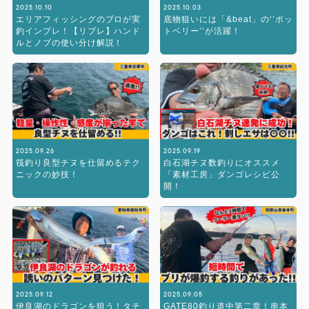
2025.10.10
2025.10.03
エリアフィッシングのプロが実
底物狙いには「&beat」の‘’ポッ
釣インプレ！【リブレ】ハンド
トベリー‘’が活躍！
ルとノブの使い分け解説！
2025.09.26
2025.09.19
筏釣り良型チヌを仕留めるテク
白石湖チヌ数釣りにオススメ
ニックの妙技！
「素材工房」ダンゴレシピ公
開！
2025.09.12
2025.09.05
伊良湖のドラゴンを狙う！タチ
GATE80釣り道中第二章！串本