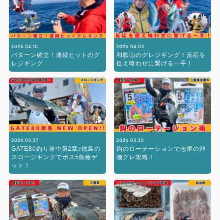
2026.04.10
2026.04.03
パターン確立！連続ヒットのグ
和歌山のグレジギング！反応を
レジギング
捉え喰わせに繋げる一手！
2026.03.27
2026.03.20
GATE80釣り道中第2章♪徳島の
鈎のローテーションで志摩の沖
スロージギングでボス5魚種ゲ
磯グレ攻略！
ット！