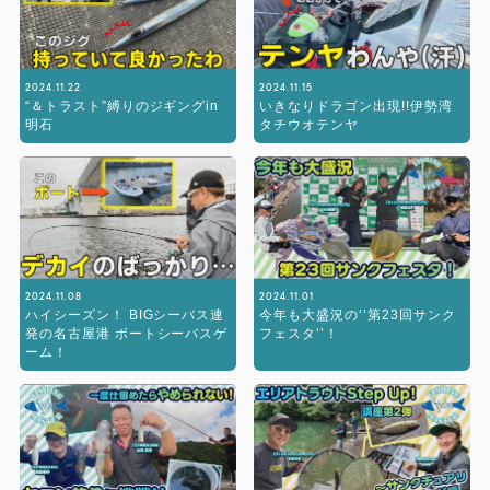
2024.11.22
2024.11.15
“＆トラスト”縛りのジギングin
いきなりドラゴン出現!!伊勢湾
明石
タチウオテンヤ
2024.11.08
2024.11.01
ハイシーズン！ BIGシーバス連
今年も大盛況の‘’第23回サンク
発の名古屋港 ボートシーバスゲ
フェスタ‘’！
ーム！