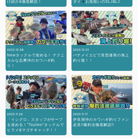
け紹介&徹底解説！
ダイ
お魚狙いのSLJ&LJ
2023.12.08
2023.12.01
Newタックルで攻める！ テクニ
バナメイエビで良型連発の海上
カルな志摩沖のカワハギ釣
釣り堀！！
り！
2023.11.24
2023.11.17
「イシグロ」スタッフがサーフ
伊良湖沖のカワハギ釣りファン
を攻める！”Tsulino”タックルで
必見!!爆釣法徹底解説!!
ヒラメ&マゴチキャッチ！！