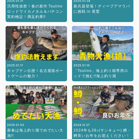
2025.01.31
2025.01.24
汎用性抜群！春の新作 Tsulino
新兵器登場！ディープアマラバ
ロッドでイカメタル＆バチコン
に挑戦 in 尾鷲
実釣検証！満足釣果‼︎
2025.01.17
2025.01.10
キャプテン伝授！名古屋港ボー
「Tsulino」海上釣り堀専用ロ
トゲームの魅力！
ッドで挑む!!海上釣り堀
2025.01.03
2024.12.27
新春は海上釣り堀でめでたい大
2024年も39♪(サンキュー) 鱒・
漁!!
鱒良いお年をお迎えください！