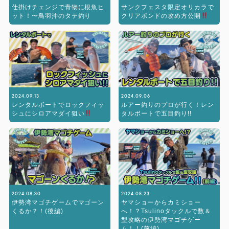
仕掛けチェンジで青物に根魚ヒ
サンクフェスタ限定オリカラで
ット！〜鳥羽沖のタテ釣り
クリアポンドの攻め方公開
2024.09.13
2024.09.06
レンタルボートでロックフィッ
ルアー釣りのプロが行く！レン
シュにシロアマダイ狙い
タルボートで五目釣り!!
2024.08.30
2024.08.23
伊勢湾マゴチゲームでマゴーン
ヤマショーからカミショー
くるか？！(後編)
へ！？Tsulinoタックルで数＆
型攻略の伊勢湾マゴチゲー
ム！！(前編)