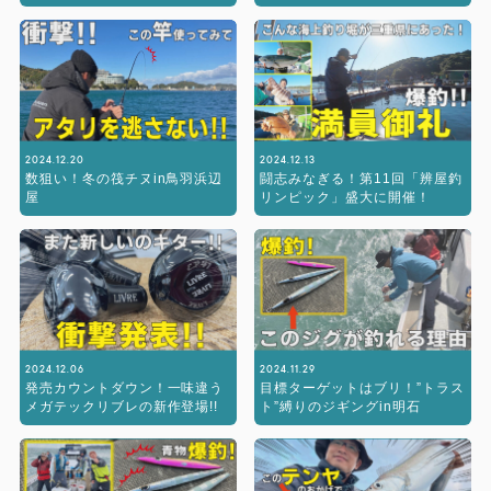
2024.12.20
2024.12.13
数狙い！冬の筏チヌin鳥羽浜辺
闘志みなぎる！第11回「辨屋釣
屋
リンピック」盛大に開催！
2024.12.06
2024.11.29
発売カウントダウン！一味違う
目標ターゲットはブリ！”トラス
メガテックリブレの新作登場!!
ト”縛りのジギングin明石