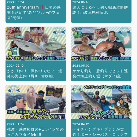
2024.05.24
2024.05.17
20th anniversary
日頃の感
達人によるヘラ釣り徹底攻略解
謝を込めて”みどぴぃ〜のフェ
説！in岐阜県朝日池
ス”開催♪
2024.05.10
2024.05.03
かかり釣り・脈釣りでヒット連
かかり釣り・脈釣りでヒット連
発の海上釣り堀!!（青物編）
発の海上釣り堀!!(マダイ編)
2024.04.26
2024.04.19
強度・感度抜群のPEラインでの
ベイチャンプキャプテンが実
っこみマダイGET‼︎
釣！ボートシーバス・ロックフ