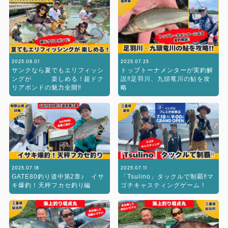
2025.08.01
2025.07.25
サンクなら夏でもエリフィッシ
トップトーナメンターが実釣解
ングが 楽しめる！超ドク
説‼︎足羽川、九頭竜川の鮎を攻
リアポンドの魅力全開‼︎
略
2025.07.18
2025.07.11
GATE80釣り道中第2章♪ イサ
「Tsulino」タックルで制覇‼︎マ
キ爆釣！天秤フカセ釣り編
ゴチキャスティングゲーム！