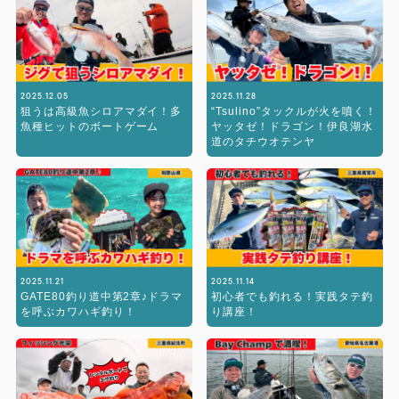
2025.12.05
2025.11.28
狙うは高級魚シロアマダイ！多
“Tsulino”タックルが火を噴く！
魚種ヒットのボートゲーム
ヤッタゼ！ドラゴン！伊良湖水
道のタチウオテンヤ
2025.11.21
2025.11.14
GATE80釣り道中第2章♪ドラマ
初心者でも釣れる！実践タテ釣
を呼ぶカワハギ釣り！
り講座！