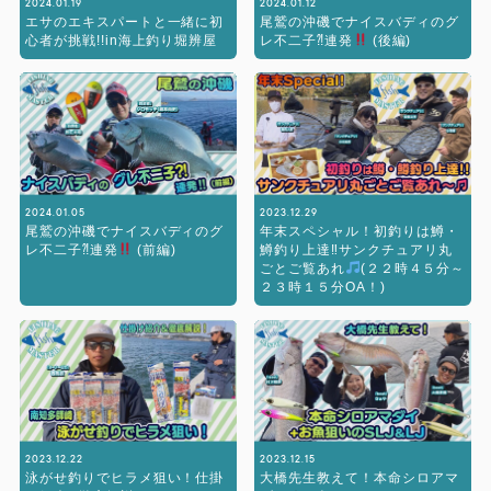
2024.01.19
2024.01.12
エサのエキスパートと一緒に初
尾鷲の沖磯でナイスバディのグ
心者が挑戦!!in海上釣り堀辨屋
レ不二子⁈連発
(後編)
2024.01.05
2023.12.29
尾鷲の沖磯でナイスバディのグ
年末スペシャル！初釣りは鱒・
レ不二子⁈連発
(前編)
鱒釣り上達‼︎サンクチュアリ丸
ごとご覧あれ
(２２時４５分～
２３時１５分OA！)
2023.12.22
2023.12.15
泳がせ釣りでヒラメ狙い！仕掛
大橋先生教えて！本命シロアマ