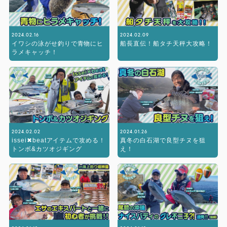
2024.02.16
2024.02.09
イワシの泳がせ釣りで青物にヒ
船長直伝！船タチ天秤大攻略！
ラメキャッチ！
2024.02.02
2024.01.26
issei✖︎beatアイテムで攻める！
真冬の白石湖で良型チヌを狙
トンボ&カツオジギング
え！