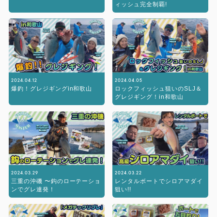
ィッシュ完全制覇!
2024.04.12
2024.04.05
爆釣！グレジギングin和歌山
ロックフィッシュ狙いのSLJ＆
グレジギング！in和歌山
2024.03.29
2024.03.22
三重の沖磯 〜鈎のローテーショ
レンタルボートでシロアマダイ
ンでグレ連発！
狙い!!