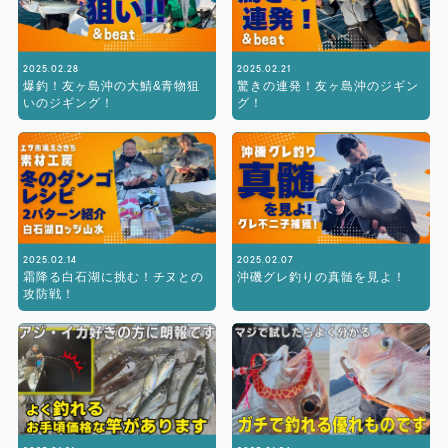
2025.02.28
2025.02.21
爆釣！友ヶ島沖の大鯖&青物狙
驚きの連発！友ヶ島沖のジギン
いのジギング！
グ！
2025.02.14
2025.02.07
霜降る白石湖に挑む！チヌとの
沖磯グレ釣りの真髄を見よ！
攻防戦！