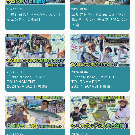
2024.10.25
2024.10.18
一度仕留めたらやめられない！
エリアトラウトStep Up！講座
ヤエン釣りに挑戦‼︎
第2弾～サンクチュアリ第1ポン
ド編
2024.10.11
2024.10.04
「issei&beat」 “SABEL
「issei&beat」 “SABEL
TOURNAMENT
TOURNAMENT
2024″inAKASHI(後編)
2024″inAKASHI(前編)
2024.09.27
2024.09.20