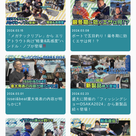
2024.03.15
2024.03.08
「メガテックリブレ」から エリ
ボートで五目釣り！厳冬期に効
アトラウト向け”軽量&高感度“ハ
くエサは何！？
ンドル・ノブが登場
2024.03.01
2024.02.23
issei&beat重大発表の内容が明
盛大に開催の「フィッシングシ
らかに‼︎
ョーOSAKA2024」から新製品
続々登場！