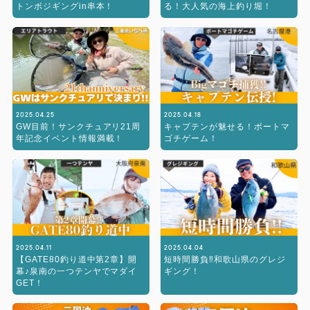
トンボジギングin串本！
る！大人気の海上釣り堀！
2025.04.25
2025.04.18
GW目前！サンクチュアリ21周
キャプテンが魅せる！ボートマ
年記念イベント情報満載！
ゴチゲーム！
2025.04.11
2025.04.04
【GATE80釣り道中第2章】開
短時間勝負‼︎和歌山県のグレジ
幕♪泉南の一つテンヤでマダイ
ギング！
GET！