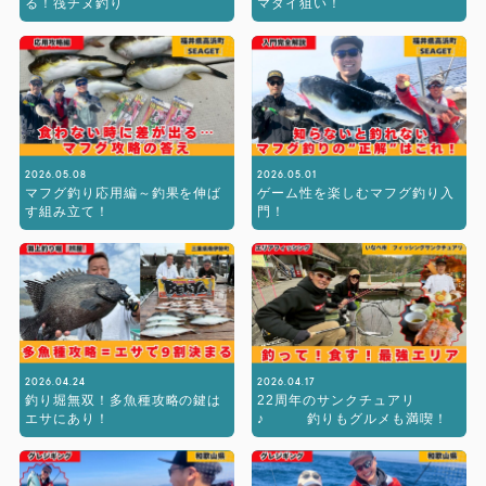
る！筏チヌ釣り
マダイ狙い！
2026.05.08
2026.05.01
マフグ釣り応用編～釣果を伸ば
ゲーム性を楽しむマフグ釣り入
す組み立て！
門！
2026.04.24
2026.04.17
釣り堀無双！多魚種攻略の鍵は
22周年のサンクチュアリ
エサにあり！
♪ 釣りもグルメも満喫！