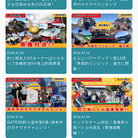
ヌを仕留める冬の白石湖！
沖のサクラマスジギング
2026.01.30
2026.01.23
釣り堀名人VSオーナーばりスタ
さらにパワーアップ！第12回
ッフ魚種対決‼︎in海上釣堀辨屋
「辨屋釣リンピック」盛大に開
催！
2026.01.16
2026.01.09
GATE80釣り道中第2章♪洲本沖
イシグロチーム対抗！新春釣り
のタチウオチャレンジ！
堀バトルin貞丸（青物攻略
編！）