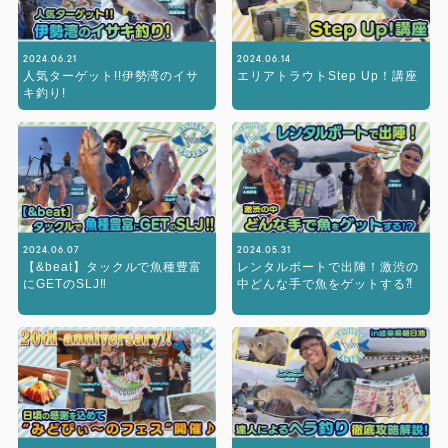
2024.06.21
2024.06.14
人気ターゲット!!伊勢湾のイサ
エリアトラウトStep Up！講座
キ釣り!
2024.06.07
2024.05.31
【&beat】タックルで魚種豊富
レンタルボートで出陣！激渋の
にGETのSLJ‼︎
中どんな手で魚をゲットする⁈