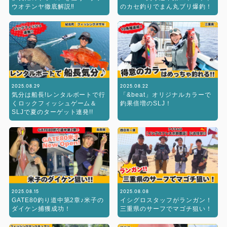
ウオテンヤ徹底解説‼︎
のカセ釣りでまん丸ブリ爆釣！
2025.08.29
2025.08.22
気分は船長!レンタルボートで行
「&beat」オリジナルカラーで
くロックフィッシュゲーム＆
釣果倍増のSLJ！
SLJで夏のターゲット連発!!
2025.08.15
2025.08.08
GATE80釣り道中第2章♪米子の
イシグロスタッフがランガン！
ダイケン捕獲成功！
三重県のサーフでマゴチ狙い！