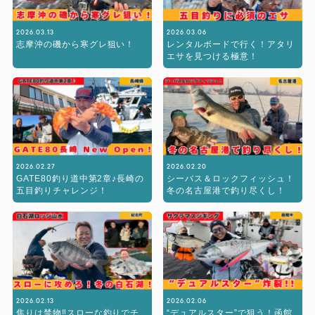
2026.03.13
2026.03.06
志摩沖の磯から寒グレ狙い！
レンタルボードで行く！アタリ
エサを見つける極意！
2026.02.27
2026.02.20
GATE80釣り道中第2章♪長崎の
シーバス＆ロックフィッシュ！
五目釣りチャレンジ！
冬の名古屋港で釣り尽くし！
2026.02.13
2026.02.06
焦りは禁物‼︎スローな釣りでチ
“デュアルスター”で狙う！函館