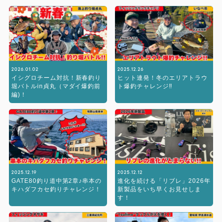
2026.01.02
2025.12.26
イシグロチーム対抗！新春釣り
ヒット連発！冬のエリアトラウ
堀バトルin貞丸（マダイ爆釣前
ト爆釣チャレンジ‼︎
編)！
2025.12.19
2025.12.12
GATE80釣り道中第2章♪串本の
進化を続ける「リブレ」2026年
キハダフカセ釣りチャレンジ！
新製品をいち早くお見せしま
す！