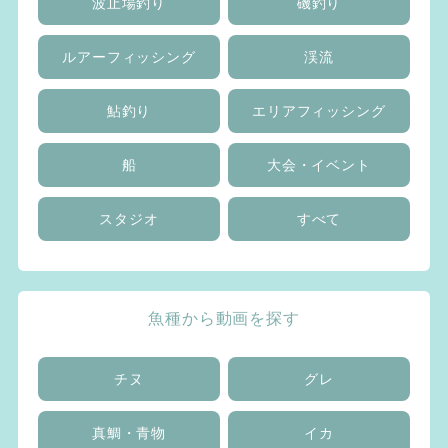
波止場釣り
磯釣り
ルアーフィッシング
渓流
鮎釣り
エリアフィッシング
船
大会・イベント
スタジオ
すべて
魚種から動画を探す
チヌ
グレ
真鯛・青物
イカ