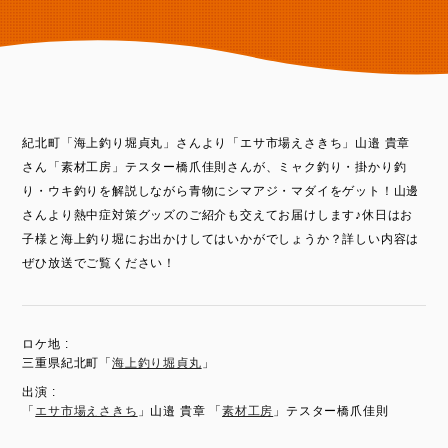
紀北町「海上釣り堀貞丸」さんより「エサ市場えさきち」山邉 貴章
さん「素材工房」テスター橋爪佳則さんが、ミャク釣り・掛かり釣
り・ウキ釣りを解説しながら青物にシマアジ・マダイをゲット！山邊
さんより熱中症対策グッズのご紹介も交えてお届けします♪休日はお
子様と海上釣り堀にお出かけしてはいかがでしょうか？詳しい内容は
ぜひ放送でご覧ください！
ロケ地 :
三重県紀北町「
海上釣り堀貞丸
」
出演 :
「
エサ市場えさきち
」山邉 貴章 「
素材工房
」テスター橋爪佳則