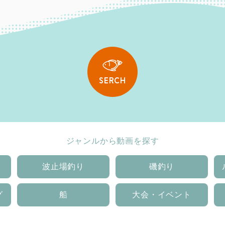
SERCH
ジャンルから動画を探す
波止場釣り
磯釣り
グ
船
大会・イベント