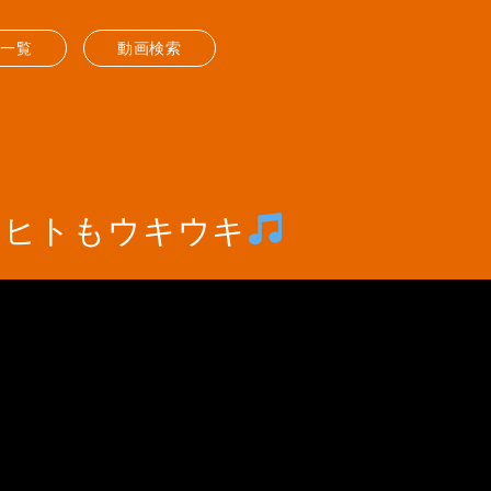
送一覧
動画検索
もヒトもウキウキ