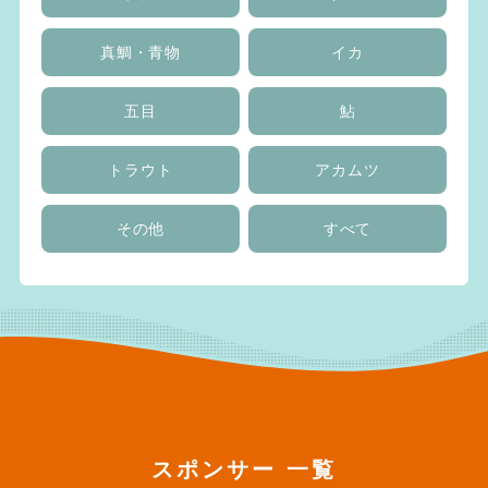
真鯛・青物
イカ
五目
鮎
トラウト
アカムツ
その他
すべて
スポンサー 一覧