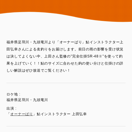
福井県足羽川・九頭竜川より「オーナーばり」鮎インストラクター上
田弘幸さんによる友釣りをお届けします。前日の雨の影響を受け状況
は決してよくない中、上田さん監修の”完全仕掛SR-48Ⅱ”を使って釣
果を上げていく！！鮎のサイズに合わせた鈎の使い分けと仕掛けの詳
しい解説はぜひ放送でご覧ください！
ロケ地 :
福井県足羽川・九頭竜川
出演 :
「
オーナーばり
」鮎インストラクター 上田弘幸