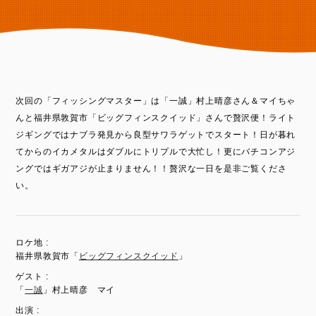
次回の「フィッシングマスター」は「一誠」村上晴彦さん＆マイちゃ
んと福井県敦賀市「ビッグフィンスクイッド」さんで贅沢便！ライト
ジギングではナブラ発見から良型サワラゲットでスタート！日が暮れ
てからのイカメタルはダブルにトリプルで大忙し！更にバチコンアジ
ングではギガアジが止まりません！！贅沢な一日を是非ご覧くださ
い。
ロケ地 :
福井県敦賀市「
ビッグフィンスクイッド
」
ゲスト :
「
一誠
」村上晴彦 マイ
出演 :