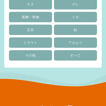
チヌ
グレ
真鯛・青物
イカ
五目
鮎
トラウト
アカムツ
その他
すべて