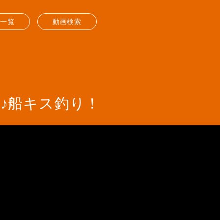
送一覧
動画検索
♪船キス釣り！