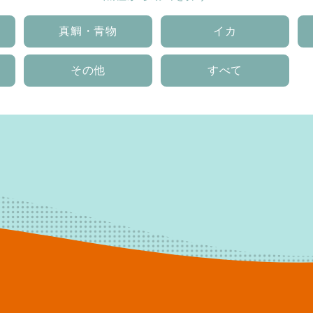
真鯛・青物
イカ
その他
すべて