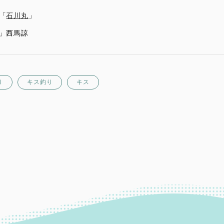
「
石川丸
」
」西馬諒
り
キス釣り
キス