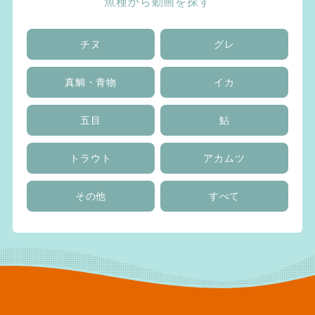
魚種から動画を探す
チヌ
グレ
真鯛・青物
イカ
五目
鮎
トラウト
アカムツ
その他
すべて