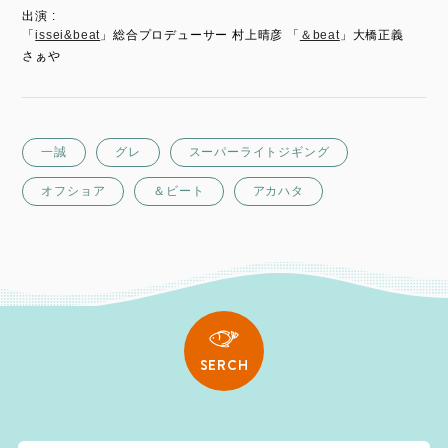
出演 :
「
issei&beat
」総合プロデューサー 村上晴彦 「
＆beat
」大橋正義
さぁや
一誠
グレ
スーパーライトジギング
オフショア
＆ビート
アカハタ
SERCH