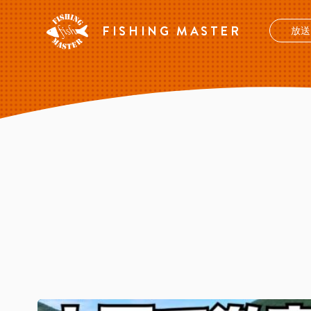
FISHING MASTER
放