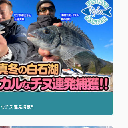
なチヌ連発捕獲‼︎