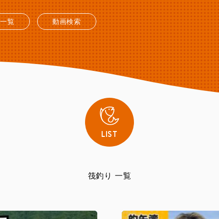
送一覧
動画検索
LIST
筏釣り 一覧