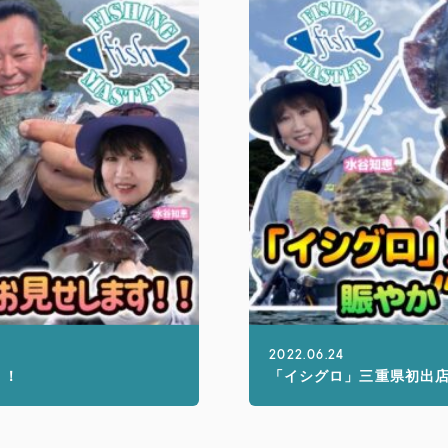
2022.06.24
！！
「イシグロ」三重県初出店記念