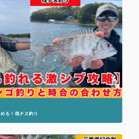
留める！筏チヌ釣り