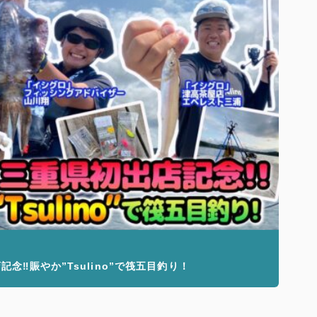
‼︎賑やか”Tsulino”で筏五目釣り！