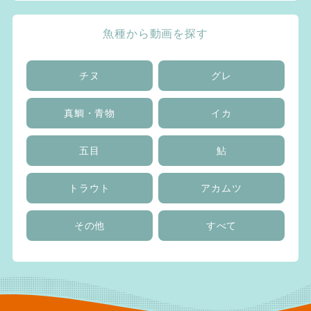
魚種から動画を探す
チヌ
グレ
真鯛・青物
イカ
五目
鮎
トラウト
アカムツ
その他
すべて