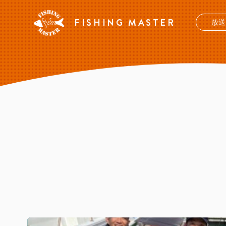
FISHING MASTER
放