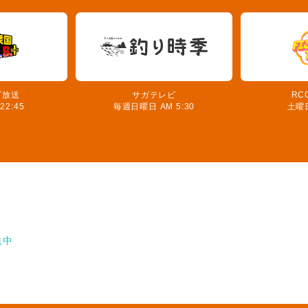
ビ放送
サガテレビ
RC
2:45
毎週日曜日 AM 5:30
土曜日
送中