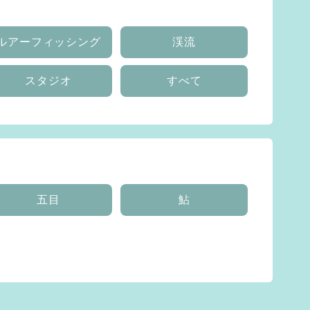
ルアーフィッシング
渓流
スタジオ
すべて
五目
鮎