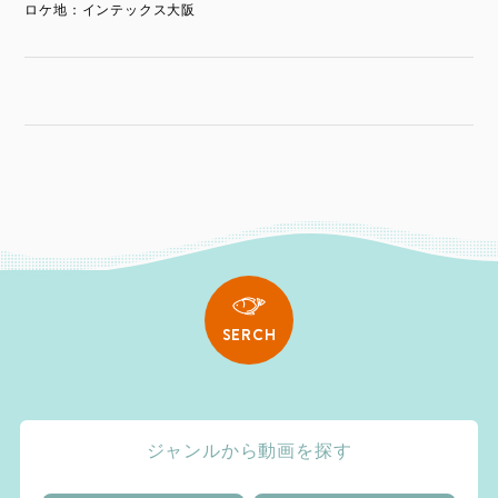
ロケ地：インテックス大阪
SERCH
ジャンルから動画を探す