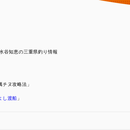
 水谷知恵の三重県釣り情報
蠣チヌ攻略法」
よし渡船
」