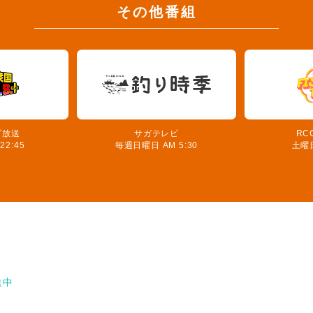
その他番組
ビ放送
サガテレビ
RC
2:45
毎週日曜日 AM 5:30
土曜日
送中