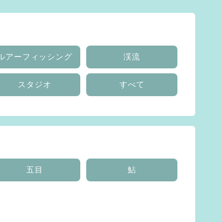
ルアーフィッシング
渓流
スタジオ
すべて
五目
鮎