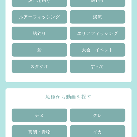
波止場釣り
磯釣り
ルアーフィッシング
渓流
鮎釣り
エリアフィッシング
船
大会・イベント
スタジオ
すべて
魚種から動画を探す
チヌ
グレ
真鯛・青物
イカ