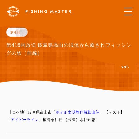
FISHING MASTER
放送日
第416回放送 岐阜県高山の渓流から癒されフィッシン
グの旅（前編）
vol.
【ロケ地】岐阜県高山市「
ホテル水明館佳留葺山荘
」
【ゲスト】
「
アイビーライン
」榎清志社長
【出演】水谷知恵