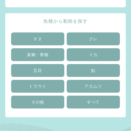
魚種から動画を探す
チヌ
グレ
真鯛・青物
イカ
五目
鮎
トラウト
アカムツ
その他
すべて