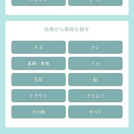
魚種から動画を探す
チヌ
グレ
真鯛・青物
イカ
五目
鮎
トラウト
アカムツ
その他
すべて