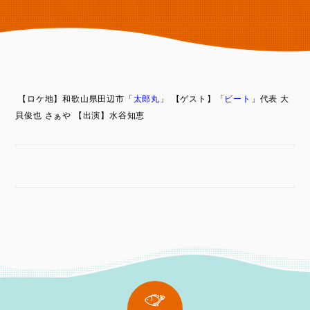
【ロケ地】和歌山県田辺市「
太郎丸
」
【ゲスト】「
ビート
」代表 大
貝俊也 さぁや
【出演】水谷知恵